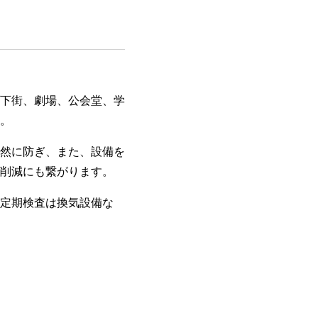
下街、劇場、公会堂、学
。
然に防ぎ、また、設備を
削減にも繋がります。
定期検査は換気設備な